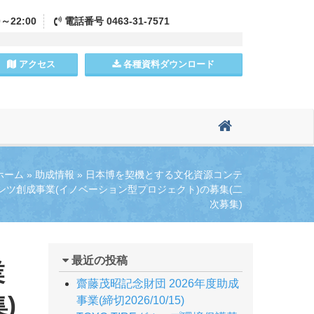
0～22:00
電話
番号
0463-31-7571
アクセス
各種資料
ダウンロード
ホーム
»
助成情報
»
日本博を契機とする文化資源コンテ
ンツ創成事業(イノベーション型プロジェクト)の募集(二
次募集)
最近の投稿
業
齋藤茂昭記念財団 2026年度助成
)
事業(締切2026/10/15)