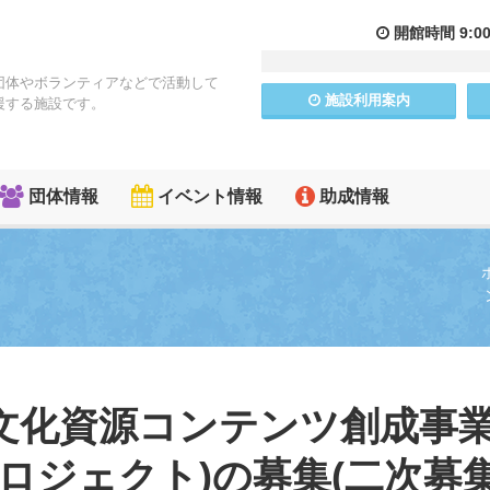
開館
時間
9:0
団体やボランティアなどで活動して
施設
利用
案内
援する施設です。
団体情報
イベント情報
助成情報
文化資源コンテンツ創成事
ロジェクト)の募集(二次募集