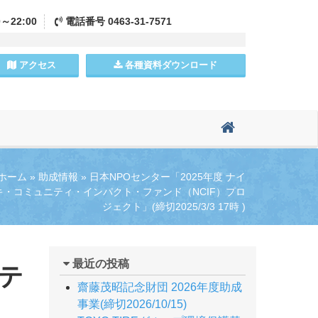
0～22:00
電話
番号
0463-31-7571
アクセス
各種資料
ダウンロード
ホーム
»
助成情報
»
日本NPOセンター「2025年度 ナイ
キ・コミュニティ・インパクト・ファンド（NCIF）プロ
ジェクト」(締切2025/3/3 17時 )
最近の投稿
ニテ
齋藤茂昭記念財団 2026年度助成
事業(締切2026/10/15)