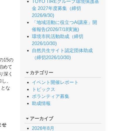
TOYO TIREグループ環境保護基
金 2027年度募集（締切
2026/9/30)
「地域活動に役立つAI講座」開
催報告(2026/7/18実施)
環境市民活動助成（締切
2026/10/30)
自然共生サイト認定団体助成
（締切2026/10/30)
の15の
初めて
カテゴリー
り深く
加し、
イベント開催レポート
目とな
トピックス
ボランティア募集
助成情報
アーカイブ
ませ
2026年8月