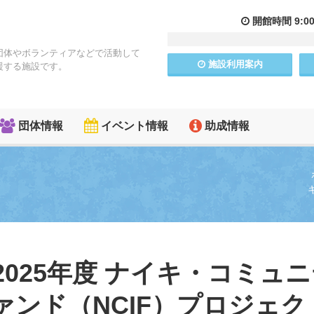
開館
時間
9:0
団体やボランティアなどで活動して
施設
利用
案内
援する施設です。
団体情報
イベント情報
助成情報
2025年度 ナイキ・コミュ
ンド（NCIF）プロジェク