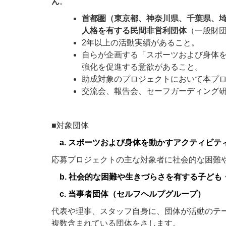
ん
。
首都圏（東京都、神奈川県、千葉県、
人格を有する民間非営利団体
（一般財
2年以上の活動実績があること。
自らが企画する「スポーツおよび身体
強化を促進する意欲があること。
助成対象のプロジェクトにおいて本プ
交流会、報告会、セーフガーディング
■対象団体
a. スポーツおよび身体を動かすアクティビテ
応募プロジェクトの主な対象者に社会的な困難
b. 社会的な困難や生きづらさを有する子ども
c. 当事者団体（セルフヘルプグループ）
代表や理事、スタッフ自身に、団体が活動のテ
複数含まれている団体をさします。