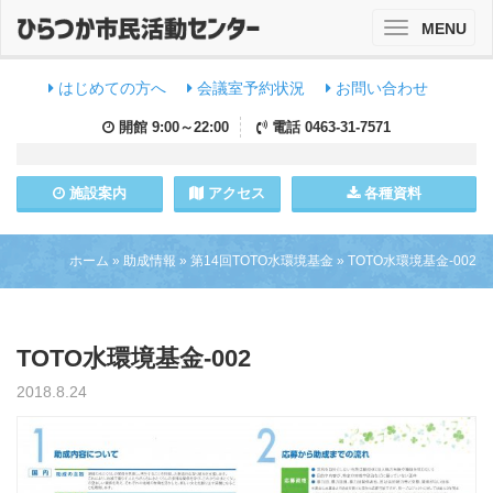
MENU
Toggle
navigation
はじめての方へ
会議室予約状況
お問い合わせ
開館
9:00～22:00
電話
0463-31-7571
施設
案内
アクセス
各種資料
ホーム
»
助成情報
»
第14回TOTO水環境基金
»
TOTO水環境基金-002
TOTO水環境基金-002
2018.8.24