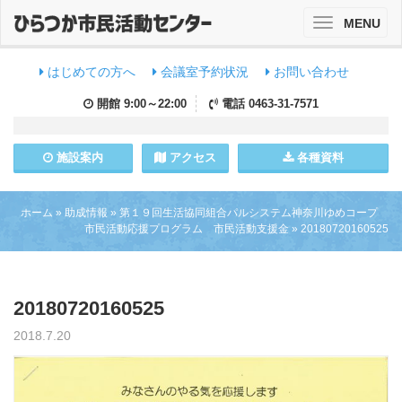
MENU
Toggle
navigation
はじめての方へ
会議室予約状況
お問い合わせ
開館
9:00～22:00
電話
0463-31-7571
施設
案内
アクセス
各種資料
ホーム
»
助成情報
»
第１９回生活協同組合パルシステム神奈川ゆめコープ
市民活動応援プログラム 市民活動支援金
»
20180720160525
20180720160525
2018.7.20