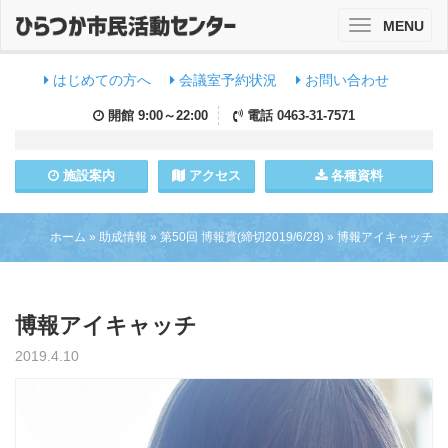
MENU
Toggle
navigation
はじめての方へ
会議室予約状況
お問い合わせ
開館
9:00～22:00
電話
0463-31-7571
施設
案内
アクセス
各種資料
ホーム
»
助成情報
»
第50回 博報賞(締切2019/6/28)
»
博報アイキャッチ
博報アイキャッチ
2019.4.10