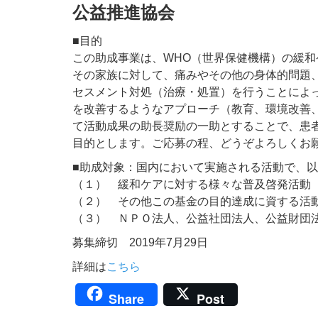
公益推進協会
■目的
この助成事業は、WHO（世界保健機構）の緩
その家族に対して、痛みやその他の身体的問題
セスメント対処（治療・処置）を行うことによ
を改善するようなアプローチ（教育、環境改善
て活動成果の助長奨励の一助とすることで、患
目的とします。ご応募の程、どうぞよろしくお
■助成対象：国内において実施される活動で、
（１） 緩和ケアに対する様々な普及啓発活動
（２） その他この基金の目的達成に資する活
（３） ＮＰＯ法人、公益社団法人、公益財団
募集締切 2019年7月29日
詳細は
こちら
Share
Post