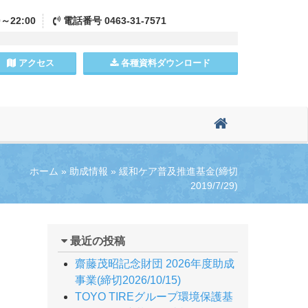
0～22:00
電話
番号
0463-31-7571
アクセス
各種資料
ダウンロード
ホーム
»
助成情報
»
緩和ケア普及推進基金(締切
2019/7/29)
最近の投稿
齋藤茂昭記念財団 2026年度助成
事業(締切2026/10/15)
TOYO TIREグループ環境保護基