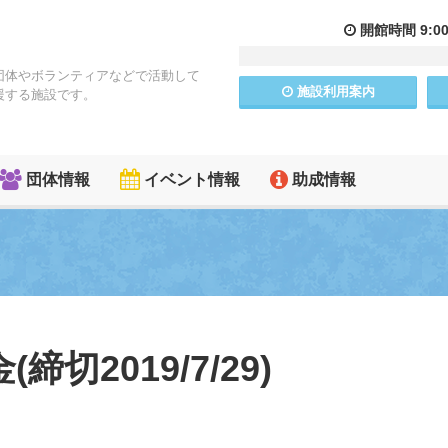
開館
時間
9:0
団体やボランティアなどで活動して
施設
利用
案内
援する施設です。
団体情報
イベント情報
助成情報
切2019/7/29)