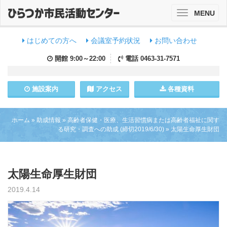
MENU
Toggle
navigation
はじめての方へ
会議室予約状況
お問い合わせ
開館
9:00～22:00
電話
0463-31-7571
施設
案内
アクセス
各種資料
ホーム
»
助成情報
»
高齢者保健・医療、生活習慣病または高齢者福祉に関す
る研究・調査への助成 (締切2019/6/30)
»
太陽生命厚生財団
太陽生命厚生財団
2019.4.14