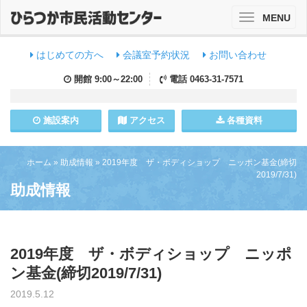
MENU
Toggle
navigation
はじめての方へ
会議室予約状況
お問い合わせ
開館
9:00～22:00
電話
0463-31-7571
施設
案内
アクセス
各種資料
ホーム
»
助成情報
»
2019年度 ザ・ボディショップ ニッポン基金(締切
2019/7/31)
助成情報
2019年度 ザ・ボディショップ ニッポ
ン基金(締切2019/7/31)
2019.5.12