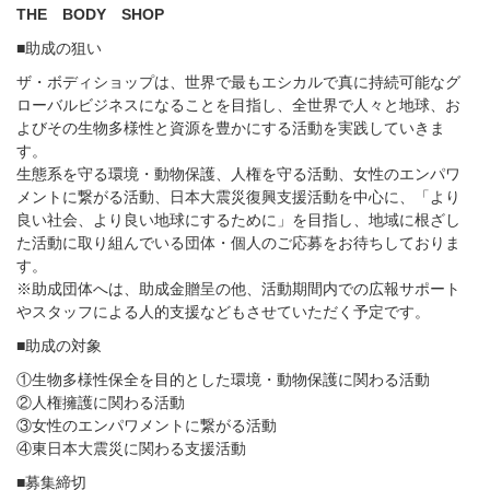
THE BODY SHOP
■助成の狙い
ザ・ボディショップは、世界で最もエシカルで真に持続可能なグ
ローバルビジネスになることを目指し、全世界で人々と地球、お
よびその生物多様性と資源を豊かにする活動を実践していきま
す。
生態系を守る環境・動物保護、人権を守る活動、女性のエンパワ
メントに繋がる活動、日本大震災復興支援活動を中心に、「より
良い社会、より良い地球にするために」を目指し、地域に根ざし
た活動に取り組んでいる団体・個人のご応募をお待ちしておりま
す。
※助成団体へは、助成金贈呈の他、活動期間内での広報サポート
やスタッフによる人的支援などもさせていただく予定です。
■助成の対象
①生物多様性保全を目的とした環境・動物保護に関わる活動
②人権擁護に関わる活動
③女性のエンパワメントに繋がる活動
④東日本大震災に関わる支援活動
■募集締切