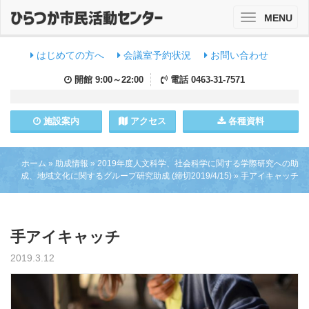
MENU
Toggle
navigation
はじめての方へ
会議室予約状況
お問い合わせ
開館
9:00～22:00
電話
0463-31-7571
施設
案内
アクセス
各種資料
ホーム
»
助成情報
»
2019年度人文科学、社会科学に関する学際研究への助
成、地域文化に関するグループ研究助成 (締切2019/4/15)
»
手アイキャッチ
手アイキャッチ
2019.3.12