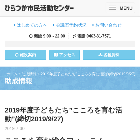
MENU
Toggle
navigation
はじめての方へ
会議室予約状況
お問い合わせ
開館
9:00～22:00
電話
0463-31-7571
施設
案内
アクセス
各種資料
ホーム
»
助成情報
»
2019年度子どもたち”こころを育む活動”(締切2019/9/27)
助成情報
2019年度子どもたち”こころを育む活
動”(締切2019/9/27)
2019.7.30