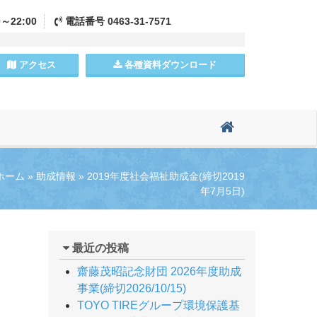
0～22:00
電話
番号
0463-31-7571
アクセス
各種資料
ダウンロード
ホーム
»
助成情報
»
2019年度社会福祉助成金(締切2019
年7月5日)
最近の投稿
齋藤茂昭記念財団 2026年度助成
事業(締切2026/10/15)
TOYO TIREグループ環境保護基