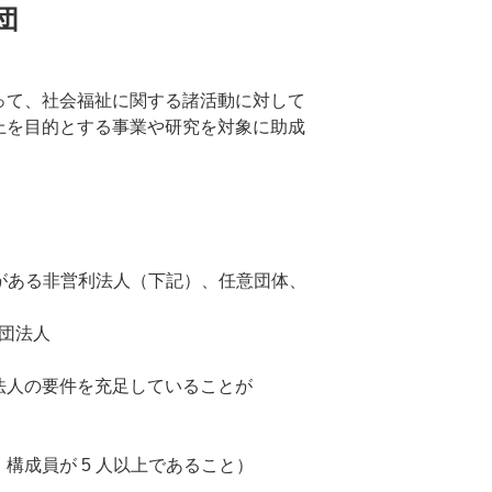
団
って、社会福祉に関する諸活動に対して
上を目的とする事業や研究を対象に助成
績がある非営利法人（下記）、任意団体、
社団法人
法人の要件を充足していることが
構成員が 5 人以上であること）