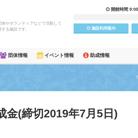
開館
時間
9:0
団体やボランティアなどで活動して
施設
利用
案内
援する施設です。
団体情報
イベント情報
助成情報
金(締切2019年7月5日)