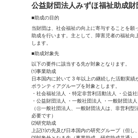
公益財団法人みずほ福祉助成財
■助成の目的
当財団は、社会福祉の向上に寄与することを願
助成を行います。主として、障害児者の福祉向
します。
■助成対象先
以下の要件に該当する先が対象となります。
⑴事業助成
日本国内に於いて 3 年以上の継続した活動実
ボランティアグループを対象とします。
・社会福祉法人 ・特定非営利活動法人 ・公益
・公益財団法人 ・一般社団法人 ・一般財団法人
（㊟一般社団法人、一般財団法人は、非営利型
必要です）
⑵研究助成
上記⑴の先及び日本国内の研究グループ（但し、
⑶対象外となる先（事業助成、研究助成共通）