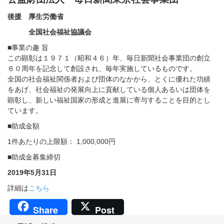
後援 厚生労働省
全国社会福祉協議会
■事業の趣 旨
この顕彰は１９７１（昭和４６）年、毎日新聞社会事業団の創立
６０周年を記念して創設され、毎年実施しているものです。
全国の社会福祉関係者および団体のなかから、とくに優れた功績
をあげ、社会福祉の発展向上に貢献している個人あるいは団体を
顕彰し、新しい福祉国家の形成と進展に寄与することを目的とし
ています。
■助成金額
1件あたりの上限額： 1,000,000円
■助成金募集締切
2019年5月31日
詳細は
こちら
Share
Post