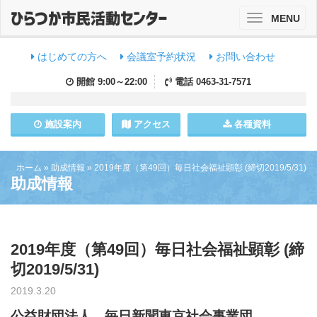
MENU
Toggle
navigation
はじめての方へ
会議室予約状況
お問い合わせ
開館
9:00～22:00
電話
0463-31-7571
施設
案内
アクセス
各種資料
ホーム
»
助成情報
»
2019年度（第49回）毎日社会福祉顕彰 (締切2019/5/31)
助成情報
2019年度（第49回）毎日社会福祉顕彰 (締
切2019/5/31)
2019.3.20
公益財団法人 毎日新聞東京社会事業団