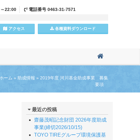
0～22:00
電話
番号
0463-31-7571
アクセス
各種資料
ダウンロード
ホーム
»
助成情報
»
2019年度 河川基金助成事業 募集
要項
最近の投稿
齋藤茂昭記念財団 2026年度助成
事業(締切2026/10/15)
TOYO TIREグループ環境保護基