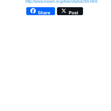
http://www.kasen.or.jp/kikin/tabid289.html
Share
Post