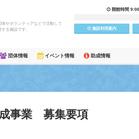
開館
時間
9:0
団体やボランティアなどで活動して
施設
利用
案内
援する施設です。
団体情報
イベント情報
助成情報
金助成事業 募集要項