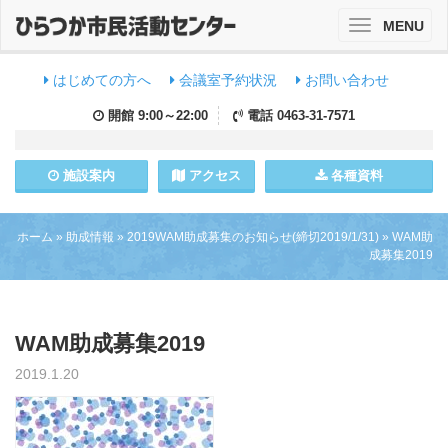
MENU
Toggle
navigation
はじめての方へ
会議室予約状況
お問い合わせ
開館
9:00～22:00
電話
0463-31-7571
施設
案内
アクセス
各種資料
ホーム
»
助成情報
»
2019WAM助成募集のお知らせ(締切2019/1/31)
»
WAM助
成募集2019
WAM助成募集2019
2019.1.20