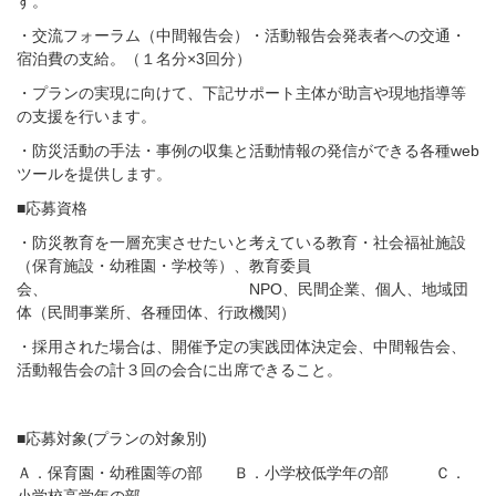
す。
・交流フォーラム（中間報告会）・活動報告会発表者への交通・
宿泊費の支給。（１名分×3回分）
・プランの実現に向けて、下記サポート主体が助言や現地指導等
の支援を行います。
・防災活動の手法・事例の収集と活動情報の発信ができる各種web
ツールを提供します。
■応募資格
・防災教育を一層充実させたいと考えている教育・社会福祉施設
（保育施設・幼稚園・学校等）、教育委員
会、 NPO、民間企業、個人、地域団
体（民間事業所、各種団体、行政機関）
・採用された場合は、開催予定の実践団体決定会、中間報告会、
活動報告会の計３回の会合に出席できること。
■応募対象(プランの対象別)
Ａ．保育園・幼稚園等の部 Ｂ．小学校低学年の部 Ｃ．