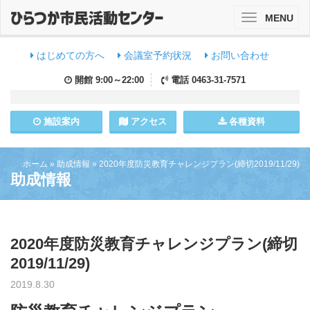
MENU
Toggle
navigation
はじめての方へ
会議室予約状況
お問い合わせ
開館
9:00～22:00
電話
0463-31-7571
施設
案内
アクセス
各種資料
ホーム
»
助成情報
»
2020年度防災教育チャレンジプラン(締切2019/11/29)
助成情報
2020年度防災教育チャレンジプラン(締切
2019/11/29)
2019.8.30