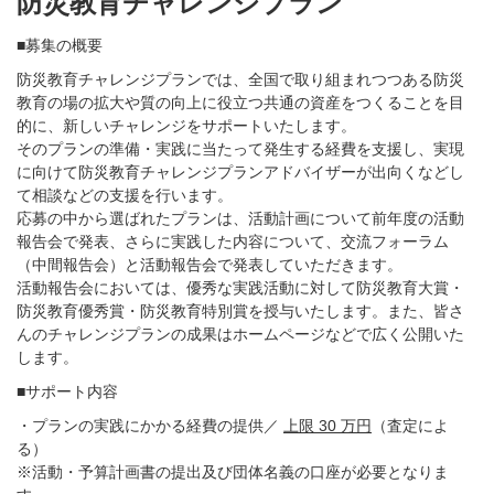
防災教育チャレンジプラン
■募集の概要
防災教育チャレンジプランでは、全国で取り組まれつつある防災
教育の場の拡大や質の向上に役立つ共通の資産をつくることを目
的に、新しいチャレンジをサポートいたします。
そのプランの準備・実践に当たって発生する経費を支援し、実現
に向けて防災教育チャレンジプランアドバイザーが出向くなどし
て相談などの支援を行います。
応募の中から選ばれたプランは、活動計画について前年度の活動
報告会で発表、さらに実践した内容について、交流フォーラム
（中間報告会）と活動報告会で発表していただきます。
活動報告会においては、優秀な実践活動に対して防災教育大賞・
防災教育優秀賞・防災教育特別賞を授与いたします。また、皆さ
んのチャレンジプランの成果はホームページなどで広く公開いた
します。
■サポート内容
・プランの実践にかかる経費の提供／
上限 30 万円
（査定によ
る）
※活動・予算計画書の提出及び団体名義の口座が必要となりま