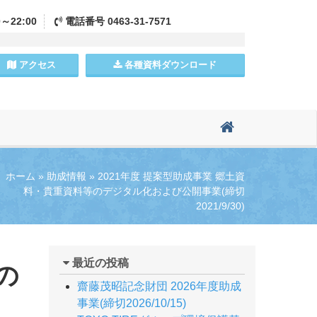
0～22:00
電話
番号
0463-31-7571
アクセス
各種資料
ダウンロード
ホーム
»
助成情報
»
2021年度 提案型助成事業 郷土資
料・貴重資料等のデジタル化および公開事業(締切
2021/9/30)
最近の投稿
の
齋藤茂昭記念財団 2026年度助成
事業(締切2026/10/15)