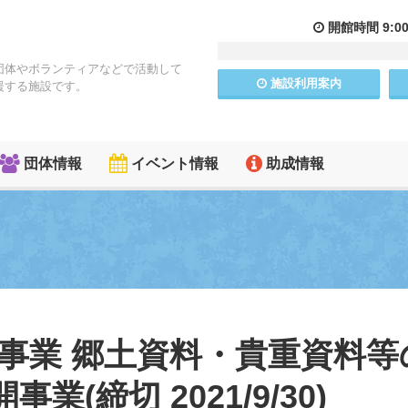
開館
時間
9:0
団体やボランティアなどで活動して
施設
利用
案内
援する施設です。
団体情報
イベント情報
助成情報
助成事業 郷土資料・貴重資料等
(締切 2021/9/30)