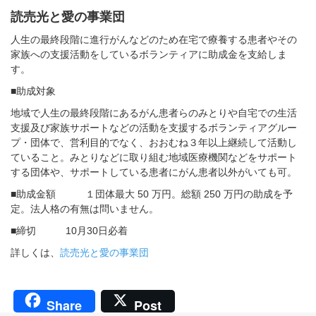
読売光と愛の事業団
人生の最終段階に進行がんなどのため在宅で療養する患者やその
家族への支援活動をしているボランティアに助成金を支給しま
す。
■助成対象
地域で人生の最終段階にあるがん患者らのみとりや自宅での生活
支援及び家族サポートなどの活動を支援するボランティアグルー
プ・団体で、営利目的でなく、おおむね３年以上継続して活動し
ていること。みとりなどに取り組む地域医療機関などをサポート
する団体や、サポートしている患者にがん患者以外がいても可。
■助成金額 １団体最大 50 万円。総額 250 万円の助成を予
定。法人格の有無は問いません。
■締切 10月30日必着
詳しくは、
読売光と愛の事業団
Share
Post