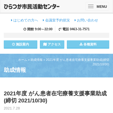
MENU
Toggle
navigation
はじめての方へ
会議室予約状況
お問い合わせ
開館
9:00～22:00
電話
0463-31-7571
施設
案内
アクセス
各種資料
ホーム
»
助成情報
»
2021年度 がん患者在宅療養支援事業助成(締切
2021/10/30)
助成情報
2021年度 がん患者在宅療養支援事業助成
(締切 2021/10/30)
2021.7.28