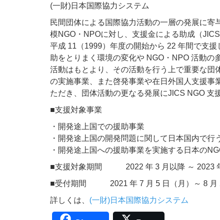
(一財)日本国際協力システム
民間団体による国際協力活動の一層の発展に寄
模NGO・NPOに対し、支援金による助成（JICS
平成 11（1999）年度の開始から 22 年間で支
助をとりまく環境の変化や NGO・NPO 活
活動はもとより、その活動を行う上で重要な団体
の実施事業、また啓発事業や在日外国人支援事
ただき、団体活動の更なる発展にJICS NGO 
■支援対象事業
・開発途上国での援助事業
・開発途上国の開発問題に関して日本国内で行
・開発途上国への援助事業を実施する日本のNG
■支援対象期間 2022 年 3 月以降 ～ 2023
■受付期間 2021 年 7 月 5 日（月）～ 8 月
詳しくは、
(一財)日本国際協力システム