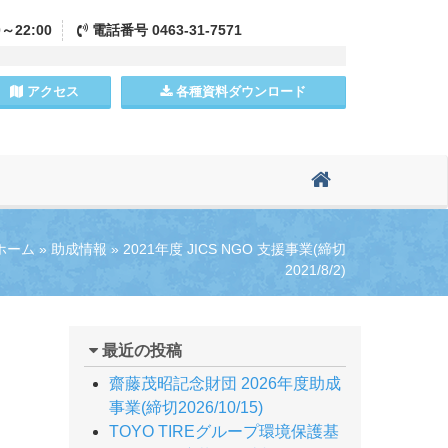
0～22:00
電話
番号
0463-31-7571
アクセス
各種資料
ダウンロード
ホーム
»
助成情報
»
2021年度 JICS NGO 支援事業(締切
2021/8/2)
最近の投稿
齋藤茂昭記念財団 2026年度助成
事業(締切2026/10/15)
TOYO TIREグループ環境保護基