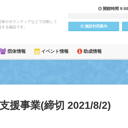
開館
時間
9:0
団体やボランティアなどで活動して
施設
利用
案内
援する施設です。
団体情報
イベント情報
助成情報
 支援事業(締切 2021/8/2)