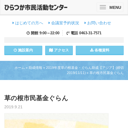
MENU
Toggle
navigation
はじめての方へ
会議室予約状況
お問い合わせ
開館
9:00～22:00
電話
0463-31-7571
施設
案内
アクセス
各種資料
ホーム
»
助成情報
»
2019年度草の根基金・ぐらん助成【アジア】(締切
2019/11/11)
»
草の根市民基金ぐらん
草の根市民基金ぐらん
2019.9.21