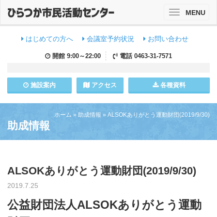
MENU
Toggle
navigation
はじめての方へ
会議室予約状況
お問い合わせ
開館
9:00～22:00
電話
0463-31-7571
施設
案内
アクセス
各種資料
ホーム
»
助成情報
»
ALSOKありがとう運動財団(2019/9/30)
助成情報
ALSOKありがとう運動財団(2019/9/30)
2019.7.25
公益財団法人ALSOKありがとう運動