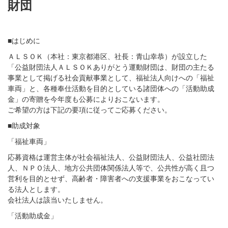
財団
■はじめに
ＡＬＳＯＫ（本社：東京都港区、社長：青山幸恭）が設立した
「公益財団法人ＡＬＳＯＫありがとう運動財団は、財団の主たる
事業として掲げる社会貢献事業として、福祉法人向けへの「福祉
車両」と、各種奉仕活動を目的としている諸団体への「活動助成
金」の寄贈を今年度も公募によりおこないます。
ご希望の方は下記の要項に従ってご応募ください。
■助成対象
「福祉車両」
応募資格は運営主体が社会福祉法人、公益財団法人、公益社団法
人、ＮＰＯ法人、地方公共団体関係法人等で、公共性が高く且つ
営利を目的とせず、高齢者・障害者への支援事業をおこなってい
る法人とします。
会社法人は該当いたしません。
「活動助成金」