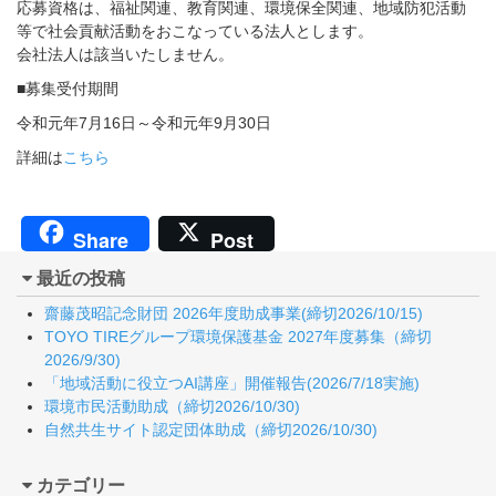
応募資格は、福祉関連、教育関連、環境保全関連、地域防犯活動
等で社会貢献活動をおこなっている法人とします。
会社法人は該当いたしません。
■募集受付期間
令和元年7月16日～令和元年9月30日
詳細は
こちら
Share
Post
最近の投稿
齋藤茂昭記念財団 2026年度助成事業(締切2026/10/15)
TOYO TIREグループ環境保護基金 2027年度募集（締切
2026/9/30)
「地域活動に役立つAI講座」開催報告(2026/7/18実施)
環境市民活動助成（締切2026/10/30)
自然共生サイト認定団体助成（締切2026/10/30)
カテゴリー