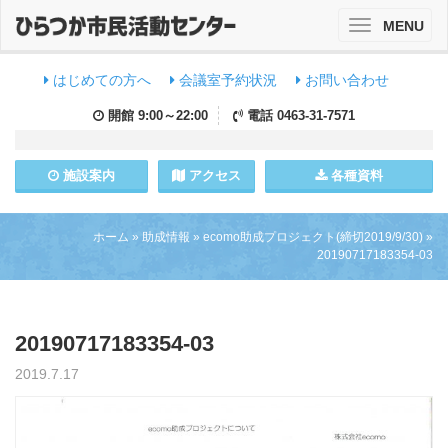
MENU
Toggle
navigation
はじめての方へ
会議室予約状況
お問い合わせ
開館
9:00～22:00
電話
0463-31-7571
施設
案内
アクセス
各種資料
ホーム
»
助成情報
»
ecomo助成プロジェクト(締切2019/9/30)
»
20190717183354-03
20190717183354-03
2019.7.17