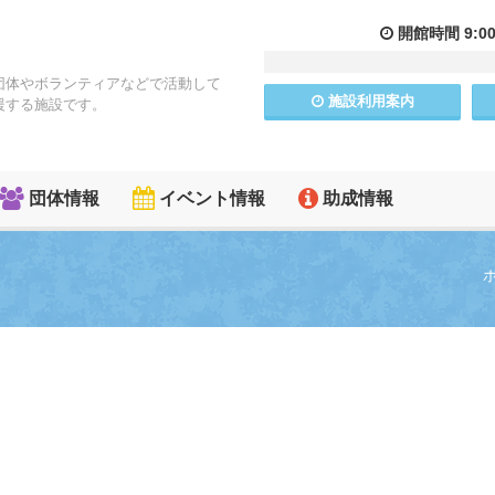
開館
時間
9:0
団体やボランティアなどで活動して
施設
利用
案内
援する施設です。
団体情報
イベント情報
助成情報