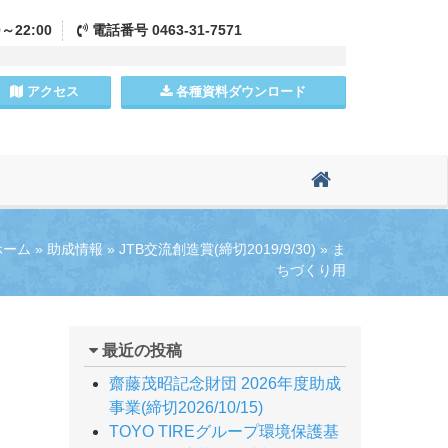
0～22:00
電話
番号
0463-31-7571
アクセス
各種資料
ダウンロード
ホーム
»
助成情報
»
JTB交流創造賞(締切2019/9/30)
»
ま
ちづくり用
最近の投稿
齋藤茂昭記念財団 2026年度助成
事業(締切2026/10/15)
TOYO TIREグループ環境保護基