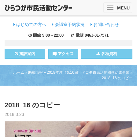
MENU
Toggle
navigation
はじめての方へ
会議室予約状況
お問い合わせ
開館
9:00～22:00
電話
0463-31-7571
施設
案内
アクセス
各種資料
ホーム
»
助成情報
»
2018年度（第16回）ドコモ市民活動団体助成事業
»
2018_16 のコピー
2018_16 のコピー
2018.3.23