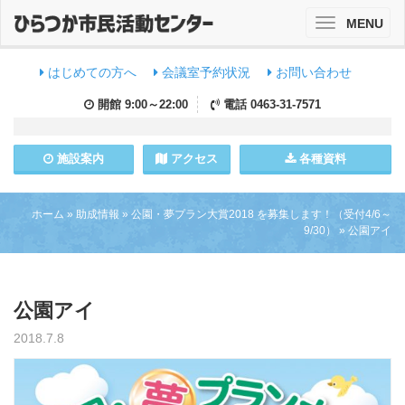
MENU
Toggle
navigation
はじめての方へ
会議室予約状況
お問い合わせ
開館
9:00～22:00
電話
0463-31-7571
施設
案内
アクセス
各種資料
ホーム
»
助成情報
»
公園・夢プラン大賞2018 を募集します！（受付4/6～
9/30）
»
公園アイ
公園アイ
2018.7.8