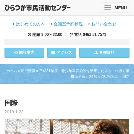
MENU
Toggle
navigation
はじめての方へ
会議室予約状況
お問い合わせ
開館
9:00～22:00
電話
0463-31-7571
施設
案内
アクセス
各種資料
ホーム
»
助成情報
»
平成31年度「青少年教育施設を活用したネット依存対策
推進事業」(締切り2019/2/12)
»
国際
国際
2019.1.23