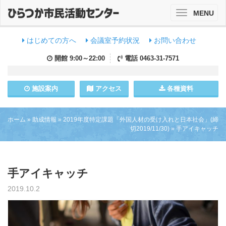
MENU
Toggle
navigation
はじめての方へ
会議室予約状況
お問い合わせ
開館
9:00～22:00
電話
0463-31-7571
施設
案内
アクセス
各種資料
ホーム
»
助成情報
»
2019年度特定課題「外国人材の受け入れと日本社会」(締
切2019/11/30)
»
手アイキャッチ
手アイキャッチ
2019.10.2