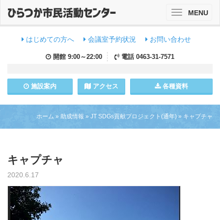
MENU
Toggle
navigation
はじめての方へ
会議室予約状況
お問い合わせ
開館
9:00～22:00
電話
0463-31-7571
施設
案内
アクセス
各種資料
ホーム
»
助成情報
»
JT SDGs貢献プロジェクト(通年)
»
キャプチャ
キャプチャ
2020.6.17