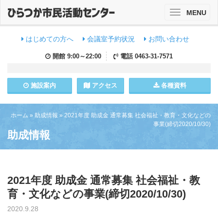
MENU
Toggle
navigation
はじめての方へ
会議室予約状況
お問い合わせ
開館
9:00～22:00
電話
0463-31-7571
施設
案内
アクセス
各種資料
ホーム
»
助成情報
»
2021年度 助成金 通常募集 社会福祉・教育・文化などの
事業(締切2020/10/30)
助成情報
2021年度 助成金 通常募集 社会福祉・教
育・文化などの事業(締切2020/10/30)
2020.9.28