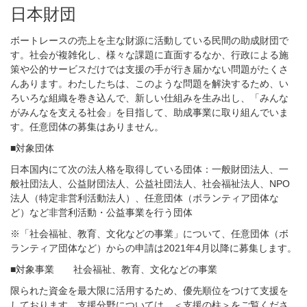
日本財団
ボートレースの売上を主な財源に活動している民間の助成財団で
す。社会が複雑化し、様々な課題に直面するなか、行政による施
策や公的サービスだけでは支援の手が行き届かない問題がたくさ
んあります。わたしたちは、このような問題を解決するため、い
ろいろな組織を巻き込んで、新しい仕組みを生み出し、「みんな
がみんなを支える社会」を目指して、助成事業に取り組んでいま
す。任意団体の募集はありません。
■対象団体
日本国内にて次の法人格を取得している団体：一般財団法人、一
般社団法人、公益財団法人、公益社団法人、社会福祉法人、NPO
法人（特定非営利活動法人）、任意団体（ボランティア団体な
ど）など非営利活動・公益事業を行う団体
※
「社会福祉、教育、文化などの事業」について、任意団体（ボ
ランティア団体など）からの申請は2021年4月以降に募集します。
■対象事業 社会福祉、教育、文化などの事業
限られた資金を最大限に活用するため、優先順位をつけて支援を
しております。支援分野については、＜支援の柱＞をご覧くださ