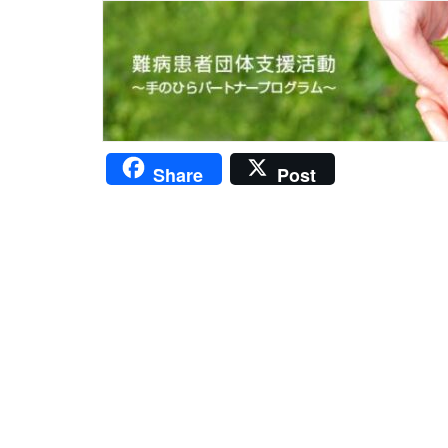
Share
Post