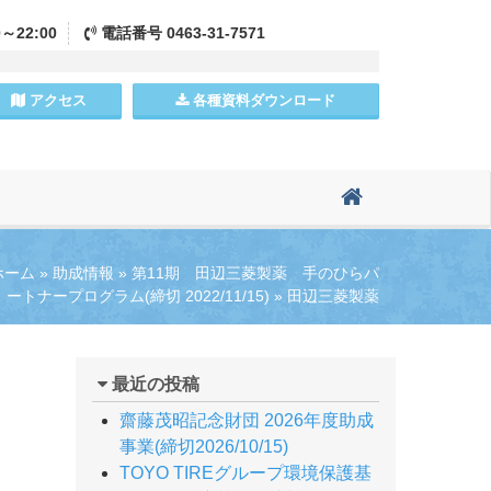
0～22:00
電話
番号
0463-31-7571
アクセス
各種資料
ダウンロード
ホーム
»
助成情報
»
第11期 田辺三菱製薬 手のひらパ
ートナープログラム(締切 2022/11/15)
»
田辺三菱製薬
最近の投稿
齋藤茂昭記念財団 2026年度助成
事業(締切2026/10/15)
TOYO TIREグループ環境保護基