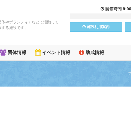
開館
時間
9:0
団体やボランティアなどで活動して
施設
利用
案内
援する施設です。
団体情報
イベント情報
助成情報