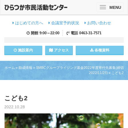
MENU
Toggle
navigation
はじめての方へ
会議室予約状況
お問い合わせ
開館
9:00～22:00
電話
0463-31-7571
施設
案内
アクセス
各種資料
ホーム
»
助成情報
»
SMBCグループライジング基金2022年度寄付先募集(締切
2022/11/25)
»
こども2
こども2
2022.10.28