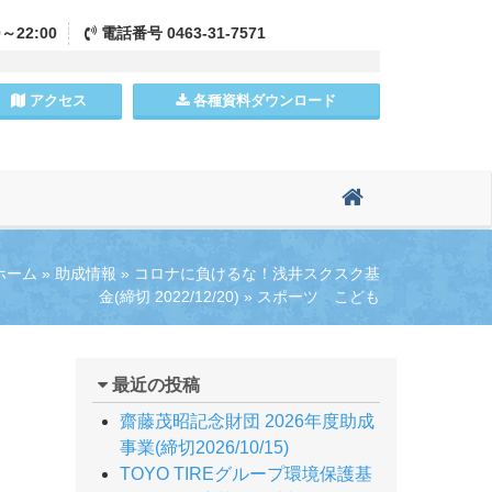
0～22:00
電話
番号
0463-31-7571
アクセス
各種資料
ダウンロード
ホーム
»
助成情報
»
コロナに負けるな！浅井スクスク基
金(締切 2022/12/20)
»
スポーツ こども
最近の投稿
齋藤茂昭記念財団 2026年度助成
事業(締切2026/10/15)
TOYO TIREグループ環境保護基