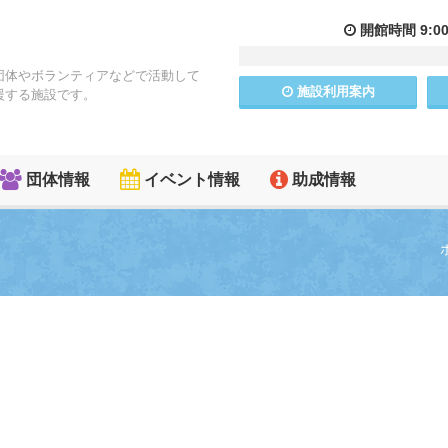
開館
時間
9:0
団体やボランティアなどで活動して
施設
利用
案内
援する施設です。
団体情報
イベント情報
助成情報