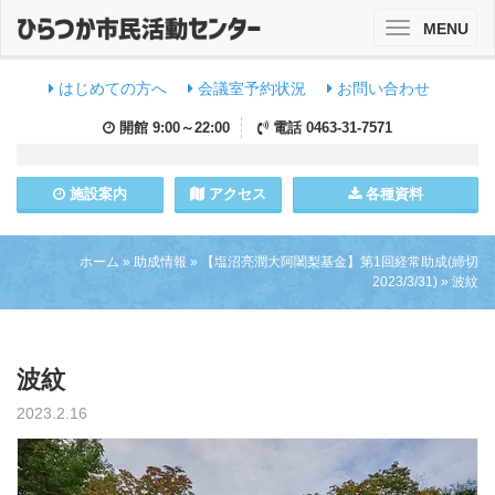
MENU
Toggle
navigation
はじめての方へ
会議室予約状況
お問い合わせ
開館
9:00～22:00
電話
0463-31-7571
施設
案内
アクセス
各種資料
ホーム
»
助成情報
»
【塩沼亮潤大阿闍梨基金】第1回経常助成(締切
2023/3/31)
»
波紋
波紋
2023.2.16