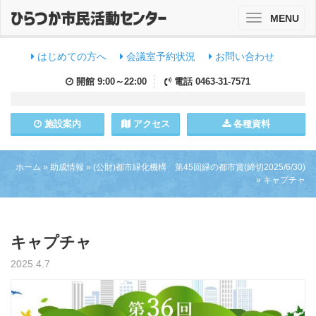
MENU
Toggle
navigation
はじめての方へ
会議室予約状況
お問い合わせ
開館
9:00～22:00
電話
0463-31-7571
施設
案内
アクセス
各種資料
ホーム
»
助成情報
»
(公財)都市緑化機構 第45回緑の都市賞(締切2025/6/30)
»
キャプチャ
キャプチャ
2025.4.7