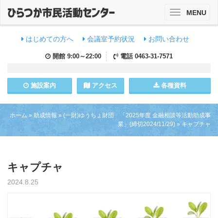
MENU
Toggle
navigation
はじめての方へ
会議室予約状況
お問い合わせ
開館
9:00～22:00
電話
0463-31-7571
施設
案内
アクセス
各種資料
ホーム
»
助成情報
»
(一財)ゆうちょ財団 「2025年度 金融相談等活動助成事
業」(締切2024/11/29)
»
キャプチャ
キャプチャ
2024.8.25