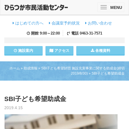
MENU
Toggle
navigation
はじめての方へ
会議室予約状況
お問い合わせ
開館
9:00～22:00
電話
0463-31-7571
施設
案内
アクセス
各種資料
ホーム
»
助成情報
»
SBI子ども希望財団 施設充実事業に関する助成金(締切
2019/8/30)
»
SBI子ども希望助成金
SBI子ども希望助成金
2019.4.15