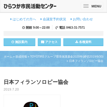
MENU
Toggle
navigation
はじめての方へ
会議室予約状況
お問い合わせ
開館
9:00～22:00
電話
0463-31-7571
施設
案内
アクセス
各種資料
ホーム
»
助成情報
»
TOYOTIREグループ環境保護基金2020年(締切2019/9/30)
»
日本フィランソロピー協会
日本フィランソロピー協会
2019.7.20