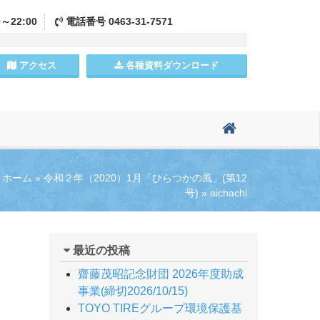
0～22:00
電話
番号
0463-31-7571
アクセス
各種資料
ダウンロード
ホーム
»
令和２年（2020）1月「ひらつかの風」(第12
号)
»
aichachi
最近の投稿
齋藤茂昭記念財団 2026年度助成
事業(締切2026/10/15)
TOYO TIREグループ環境保護基