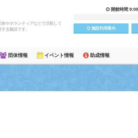
開館
時間
9:0
団体やボランティアなどで活動して
施設
利用
案内
援する施設です。
団体情報
イベント情報
助成情報