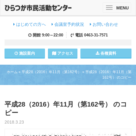
MENU
Toggle
navigation
はじめての方へ
会議室予約状況
お問い合わせ
開館
9:00～22:00
電話
0463-31-7571
施設
案内
アクセス
各種資料
ホーム
»
平成28（2016）年11月（第162号）
»
平成28（2016）年11月（第
162号） のコピー
平成28（2016）年11月（第162号） のコ
ピー
2018.3.23