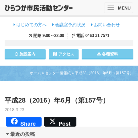
MENU
Toggle
navigation
はじめての方へ
会議室予約状況
お問い合わせ
開館
9:00～22:00
電話
0463-31-7571
施設
案内
アクセス
各種資料
ホーム
»
センター情報紙
»
平成28（2016）年6月（第157号）
平成28（2016）年6月（第157号）
2018.3.23
Share
Post
最近の投稿