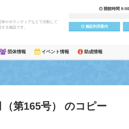
開館
時間
9:0
団体やボランティアなどで活動して
施設
利用
案内
援する施設です。
団体情報
イベント情報
助成情報
月（第165号） のコピー