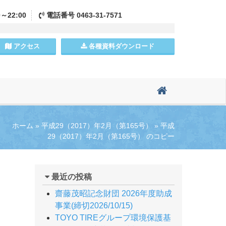
0～22:00
電話
番号
0463-31-7571
アクセス
各種資料
ダウンロード
ホーム
»
平成29（2017）年2月（第165号）
»
平成
29（2017）年2月（第165号） のコピー
最近の投稿
齋藤茂昭記念財団 2026年度助成
事業(締切2026/10/15)
TOYO TIREグループ環境保護基