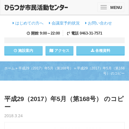
MENU
Toggle
navigation
はじめての方へ
会議室予約状況
お問い合わせ
開館
9:00～22:00
電話
0463-31-7571
施設
案内
アクセス
各種資料
ホーム
»
平成29（2017）年5月（第168号）
»
平成29（2017）年5月（第168
号） のコピー
平成29（2017）年5月（第168号） のコピ
ー
2018.3.24