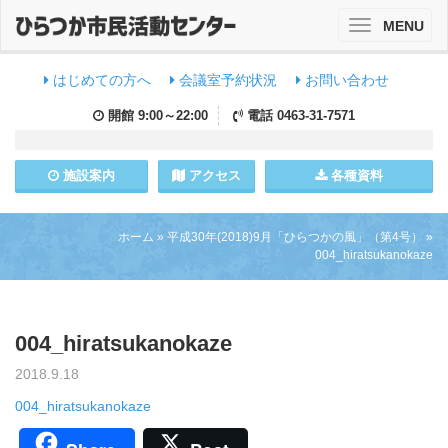
MENU
Toggle
navigation
はじめての方へ
会議室予約状況
お問い合わせ
開館
9:00～22:00
電話
0463-31-7571
施設
案内
アクセス
各種資料
ホーム
»
平成30年(2018)9月「ひらつかの風」（第4号）
»
004_hiratsukanokaze
004_hiratsukanokaze
2018.9.18
004_hiratsukanokaze