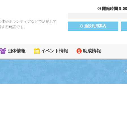
開館
時間
9:0
団体やボランティアなどで活動して
施設
利用
案内
援する施設です。
団体情報
イベント情報
助成情報