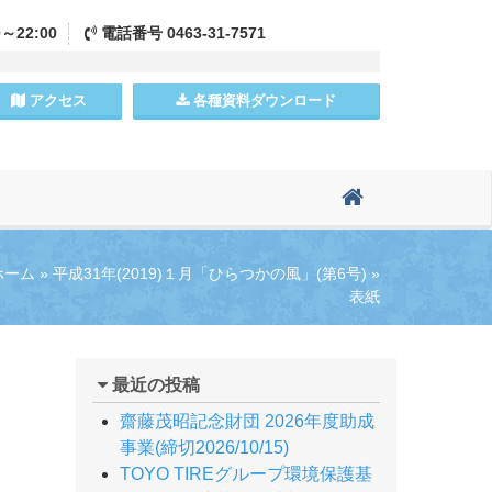
0～22:00
電話
番号
0463-31-7571
アクセス
各種資料
ダウンロード
ホーム
»
平成31年(2019)１月「ひらつかの風」(第6号)
»
表紙
最近の投稿
齋藤茂昭記念財団 2026年度助成
事業(締切2026/10/15)
TOYO TIREグループ環境保護基