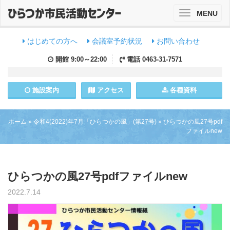
MENU
Toggle
navigation
はじめての方へ
会議室予約状況
お問い合わせ
開館
9:00～22:00
電話
0463-31-7571
施設
案内
アクセス
各種資料
ホーム
»
令和4(2022)年7月「ひらつかの風」(第27号)
»
ひらつかの風27号pdf
ファイルnew
ひらつかの風27号pdfファイルnew
2022.7.14