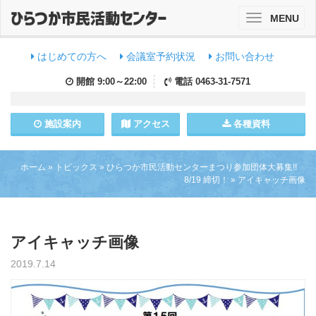
MENU
Toggle
navigation
はじめての方へ
会議室予約状況
お問い合わせ
開館
9:00～22:00
電話
0463-31-7571
施設
案内
アクセス
各種資料
ホーム
»
トピックス
»
ひらつか市民活動センターまつり参加団体大募集!!
8/19 締切！
»
アイキャッチ画像
アイキャッチ画像
2019.7.14