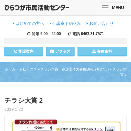
MENU
Toggle
navigation
はじめての方へ
会議室予約状況
お問い合わせ
開館
9:00～22:00
電話
0463-31-7571
施設
案内
アクセス
各種資料
ホーム
»
トピックス
»
チラシ大賞 参加団体大募集(締切2月27日)
»
チラシ大
賞 2
チラシ大賞 2
2019.1.22