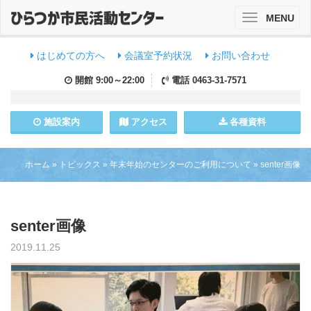
MENU
Toggle
navigation
はじめての方へ
会議室予約状況
お問い合わせ
開館
9:00～22:00
電話
0463-31-7571
施設
案内
アクセス
各種資料
ホーム
»
トピックス
»
年末年始のセンターのご利用について
»
senter画像
senter画像
2019.11.25