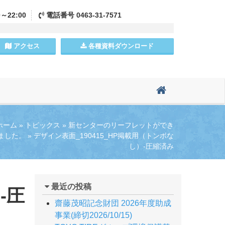
0～22:00
電話
番号
0463-31-7571
アクセス
各種資料
ダウンロード
ホーム
»
トピックス
»
新センターのリーフレットができ
ました。
»
デザイン表面_190415_HP掲載用（トンボな
し）-圧縮済み
最近の投稿
-圧
齋藤茂昭記念財団 2026年度助成
事業(締切2026/10/15)