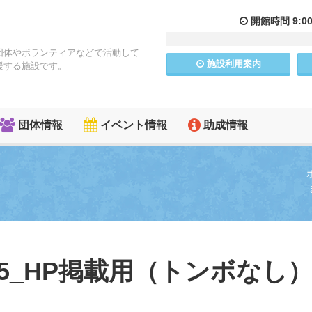
開館
時間
9:0
団体やボランティアなどで活動して
施設
利用
案内
援する施設です。
団体情報
イベント情報
助成情報
415_HP掲載用（トンボなし）