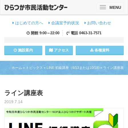
MENU
Toggle
navigation
はじめての方へ
会議室予約状況
お問い合わせ
開館
9:00～22:00
電話
0463-31-7571
施設
案内
アクセス
各種資料
ホーム
»
トピックス
»
LINE 初級講座（9/13または10/18)
»
ライン講座表
ライン講座表
2019.7.14