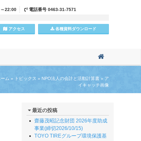
0～22:00
電話
番号
0463-31-7571
アクセス
各種資料
ダウンロード
ホーム
»
トピックス
»
NPO法人の会計と活動計算書
»
ア
イキャッチ画像
最近の投稿
齋藤茂昭記念財団 2026年度助成
事業(締切2026/10/15)
TOYO TIREグループ環境保護基