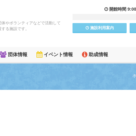
開館
時間
9:0
団体やボランティアなどで活動して
施設
利用
案内
援する施設です。
団体情報
イベント情報
助成情報